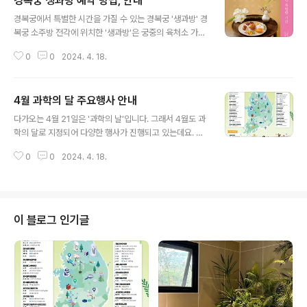
경복궁 생과방 예약 방법, 안내
글 내용
경복궁에서 특별한 시간을 가질 수 있는 경복궁 '생과방' 경
복궁 소주방 전각에 위치한 '생과방'은 궁중의 육처소 가운
데 하나이며, '국왕과 왕비'의 후식과 별식을 준비하던 곳으
0
0
2024. 4. 18.
로 '생물방' 혹은 '생것방'이라고도 불렸습니다. 경복궁 생
과방 프로그램은 조선왕조실록의 내용을 토대로 실제 임금
이 드셨던 궁중병과와 궁중약차를 오늘날에도 즐길 수 있
4월 과학의 달 주요행사 안내
도록 구성된 체험 프로그램입니다. 1. 참여방법 : 온라인 사
글 내용
전 예약 신청 (티켓링크) URL : https://www.ticketlink.
다가오는 4월 21일은 '과학의 날'입니다. 그래서 4월도 과
co.kr/product/49400 2. 예매일정 - 1차 예매 : 4. 3.
학의 달로 지정되어 다양한 행사가 진행되고 있는데요. 아
(수) 오후 2시 / 대상기간 : 4.17.(수) ~ 5.20.(월) - 2차 예
래 과학여지도를 참고해 과학관, 천문대에 방문해 다양한
매 : 4. 30.(화) 오후 2시 / 대상기간 : 5.22.(수) ~ 6..
0
0
2024. 4. 18.
행사에 참여하시길 바랍니다.
이 블로그 인기글