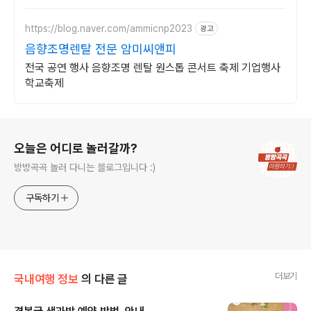
다 향만 켜주세요 신의 말씀을 그대로 전해 드리겠습니다
https://blog.naver.com/ammicnp2023
광고
음향조명렌탈 전문 암미씨앤피
전국 공연 행사 음향조명 렌탈 원스톱 콘서트 축제 기업행사
학교축제
로그 정보
오늘은 어디로 놀러갈까?
방방곡곡 놀러 다니는 블로그입니다 :)
구독하기
더보기
국내여행 정보
의 다른 글