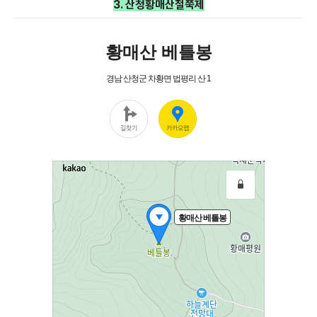
3. 산청황매산철쭉제