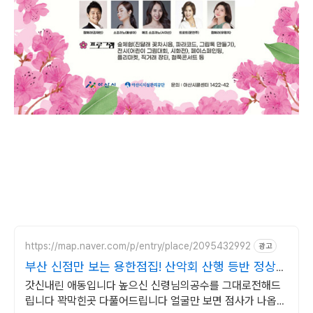
https://map.naver.com/p/entry/place/2095432992
광고
부산 신점만 보는 용한점집! 산악회 산행 등반 정상등
정
갓신내린 애동입니다 높으신 신령님의공수를 그대로전해드
립니다 꽉막힌곳 다풀어드립니다 얼굴만 보면 점사가 나옵니