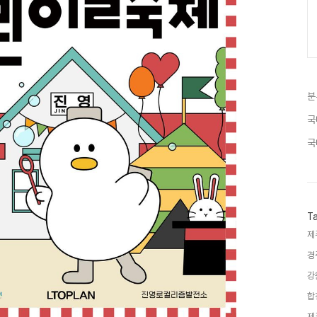
분
국
국
T
제
경
강
합
제