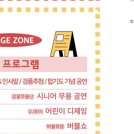
최
최
근
글
과
인
기
글