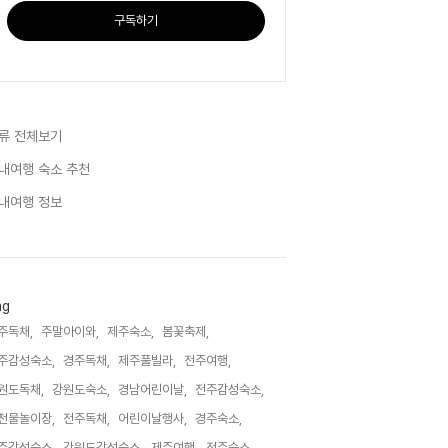
구독하기
류 전체보기
내여행 숙소 추천
내여행 정보
ag
주독채,
주말아이와,
제주숙소,
봄꽃축제,
주감성숙소,
경주독채,
제주풀빌라,
전주여행,
원도독채,
강원도숙소,
경남어린이날,
전주감성숙소,
천물놀이장,
전주독채,
어린이날행사,
경주숙소,
주감성숙소,
강원도감성숙소,
제주여행,
전주숙소,